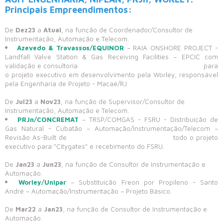
Principais Empreendimentos:
De
Dez23
a
Atual
, na função de Coordenador/Consultor de
Instrumentação, Automação e Telecom.
Azevedo & Travassos/EQUINOR
– RAIA ONSHORE PROJECT -
Landfall Valve Station & Gas Receiving Facilities – EPCIC com
validação e consultoria para
o projeto executivo em desenvolvimento pela Worley, responsável
pela Engenharia de Projeto - Macaé/RJ
De
Jul23
a
Nov23
, na função de Supervisor/Consultor de
Instrumentação, Automação e Telecom.
PRJn/CONCREMAT
– TRSP/COMGAS - FSRU - Distribuição de
Gas Natural - Cubatão – Automação/Instrumentação/Telecom –
Revisão As-Built de todo o projeto
executivo para "Citygates" e recebimento do FSRU.
De
Jan23
a
Jun23
, na função de Consultor de Instrumentação e
Automação.
Worley/Unipar
– Substituição Freon por Propileno - Santo
André – Automação/Instrumentação – Projeto Básico.
De
Mar22
a
Jan23
, na função de Consultor de Instrumentação e
Automação.