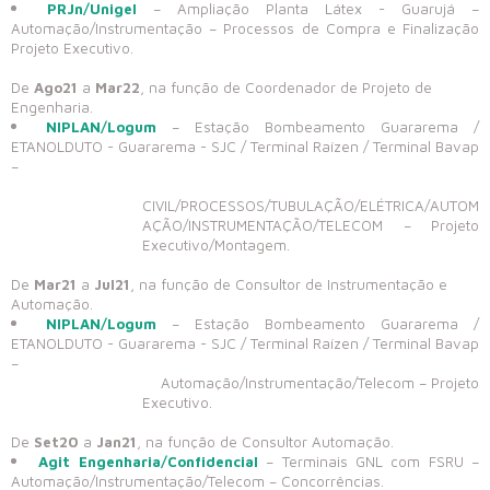
PRJn/Unigel
– Ampliação Planta Látex - Guarujá –
Automação/Instrumentação – Processos de Compra e Finalização
Projeto Executivo.
De
Ago
21
a
Mar22
, na função de Coordenador de Projeto de
Engenharia.
NIPLAN/Logum
– Estação Bombeamento Guararema /
ETANOLDUTO - Guararema - SJC / Terminal Raízen / Terminal Bavap
–
CIVIL/PROCESSOS/TUBULAÇÃO/ELÉTRICA/AUTOM
AÇÃO/INSTRUMENTAÇÃO/TELECOM
– Projeto
Executivo/Montagem.
De
Mar
21
a
Jul21
, na função de Consultor de Instrumentação e
Automação.
NIPLAN/Logum
– Estação Bombeamento Guararema /
ETANOLDUTO - Guararema - SJC / Terminal Raízen / Terminal Bavap
–
Automação/Instrumentação/Telecom – Projeto
Executivo.
De
Set20
a
Jan21
, na função de Consultor Automação.
Agit Engenharia/Confidencial
– Terminais GNL com FSRU –
Automação/Instrumentação/Telecom – Concorrências.