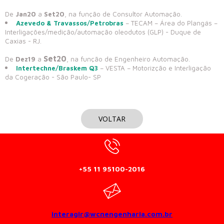
De
Jan20
a
Set20
, na função de Consultor Automação.
Azevedo & Travassos/Petrobras
– TECAM – Área do Plangás –
Interligações/medição/automação oleodutos (GLP) - Duque de
Caxias - RJ.
Set20
De
Dez19
a
, na função de Engenheiro Automação.
Intertechne/Braskem Q3
– VESTA – Motorizção e Interligação
da Cogeração - São Paulo- SP
VOLTAR
+55 11 95100-2016
interagir@wcnengenharia.com.br