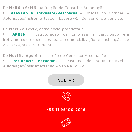
De
Mai16
a
Set16
, na função de Consultor Automação.
Azevedo & Travassos/Petrobras
– Esferas do Comperj –
Automação/Instrumentação – Itaboraí-RJ: Concorrência vencida.
De
Mar16
a
Fev17
, como sócio-proprietário.
APREN
- Estruturação da Empresa e participado em
treinamentos específicos para comercialização e instalação de
AUTOMAÇÃO RESIDENCIAL.
De
Nov15
a
Ago16
, na função de Consultor Automação.
Residência Pacaembu
– Sistema de Água Potável –
Automação/Instrumentação – São Paulo-SP
VOLTAR
+55 11 95100-2016