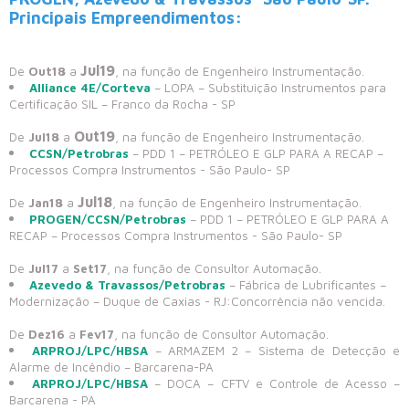
Principais Empreendimentos:
Jul19
De
Out18
a
, na função de Engenheiro Instrumentação.
Alliance 4E/Corteva
– LOPA – Substituição Instrumentos para
Certificação SIL – Franco da Rocha - SP
Out19
De
Jul18
a
, na função de Engenheiro Instrumentação.
CCSN/Petrobras
– PDD 1 – PETRÓLEO E GLP PARA A RECAP –
Processos Compra Instrumentos - São Paulo- SP
Jul18
De
Jan18
a
, na função de Engenheiro Instrumentação.
PROGEN/CCSN/Petrobras
– PDD 1 – PETRÓLEO E GLP PARA A
RECAP – Processos Compra Instrumentos - São Paulo- SP
De
Jul17
a
Set17
, na função de Consultor Automação.
Azevedo & Travassos/Petrobras
– Fábrica de Lubrificantes –
Modernização – Duque de Caxias - RJ:Concorrência não vencida.
De
Dez16
a
Fev17
, na função de Consultor Automação.
ARPROJ/LPC/HBSA
– ARMAZEM 2 – Sistema de Detecção e
Alarme de Incêndio – Barcarena-PA
ARPROJ/LPC/HBSA
– DOCA – CFTV e Controle de Acesso –
Barcarena - PA