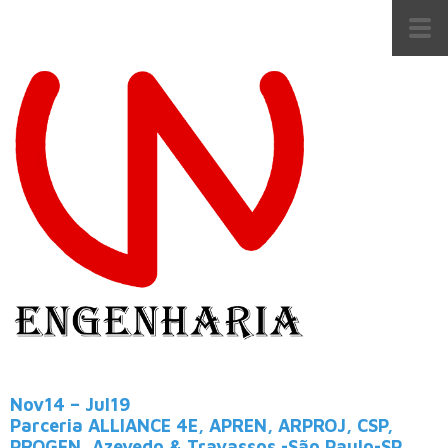
Nov14 – Jul19
Parceria ALLIANCE 4E, APREN, ARPROJ, CSP,
PROGEN, Azevedo & Travassos -São Paulo-SP.