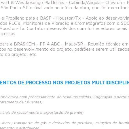
East & Westkokongo Platforms - Cabinda/Angola - Chevron - P
São Paulo-SP e finalizado no início da obra, que foi executad
 e Propileno para a BASF - Houston/Tx - Apoio ao desenvolvi
e dos PLC´s, Monitores de Vibração e Cromatógrafos com o SDC
ouston-Tx. Contatos desenvolvidos com fornecedores locais e
ocessos.
 para a BRASKEM - PP 4 ABC - Maua/SP - Reunião técnica em Mi
ados no desenvolvimento do projeto, padrões a serem utilizado
o do projeto, etc.
ENTOS DE PROCESSO NOS PROJETOS MULTIDISCIPLI
rmelétrica com processamento de resíduos sólidos, Cogeração a partir 
ratamento de Efluentes;
minais de recebimento e exportação de granéis;
f-shore, transporte de gás e derivados de petróleo, estações de bom
amento e distribuição;