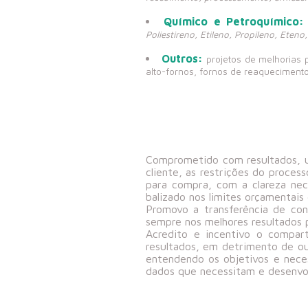
Químico e Petroquímico:
Poliestireno, Etileno, Propileno, Eteno
Outros:
projetos de melhorias 
alto-fornos, fornos de reaqueciment
Comprometido com resultados, ut
cliente, as restrições do proces
para compra, com a clareza nec
balizado nos limites orçamentai
Promovo a transferência de con
sempre nos melhores resultados
Acredito e incentivo o compart
resultados, em detrimento de ou
entendendo os objetivos e nece
dados que necessitam e desenvol