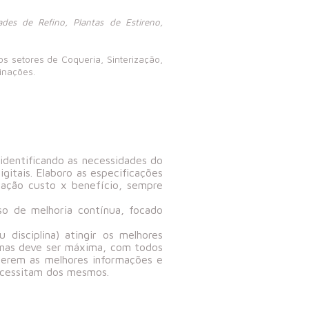
es de Refino, Plantas de Estireno,
 setores de Coqueria, Sinterização,
inações.
identificando as necessidades do
gitais. Elaboro as especificações
lação custo x benefício, sempre
so de melhoria contínua, focado
disciplina) atingir os melhores
linas deve ser máxima, com todos
cerem as melhores informações e
 necessitam dos mesmos.