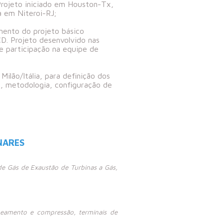
rojeto iniciado em Houston-Tx,
a em Niteroi-RJ;
mento do projeto básico
D. Projeto desenvolvido nas
 participação na equipe de
lão/Itália, para definição dos
s, metodologia, configuração de
NARES
de Gás de Exaustão de Turbinas a Gás,
beamento e compressão, terminais de