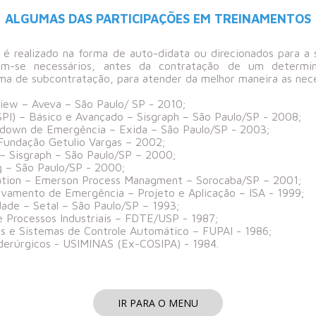
ALGUMAS DAS PARTICIPAÇÕES EM TREINAMENTOS
 é realizado na forma de auto-didata ou direcionados para 
nam-se necessários, antes da contratação de um determ
rma de subcontratação, para atender da melhor maneira as nece
ew – Aveva – São Paulo/ SP - 2010;
SPI) – Básico e Avançado – Sisgraph – São Paulo/SP - 2008;
tdown de Emergência – Exida – São Paulo/SP - 2003;
Fundação Getulio Vargas – 2002;
 – Sisgraph – São Paulo/SP – 2000;
g – São Paulo/SP - 2000;
ation – Emerson Process Managment – Sorocaba/SP – 2001;
avamento de Emergência – Projeto e Aplicação – ISA - 1999;
ade – Setal – São Paulo/SP – 1993;
e Processos Industriais – FDTE/USP - 1987;
es e Sistemas de Controle Automático – FUPAI - 1986;
derúrgicos - USIMINAS (Ex-COSIPA) - 1984.
IR PARA O MENU