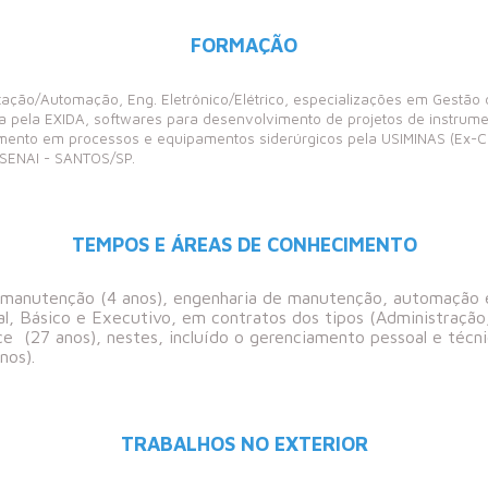
FORMAÇÃO
ação/Automação, Eng. Eletrônico/Elétrico, especializações em Gestão d
 pela EXIDA, softwares para desenvolvimento de projetos de instrume
amento em processos e equipamentos siderúrgicos pela USIMINAS (Ex-C
 SENAI - SANTOS/SP.
TEMPOS E ÁREAS DE CONHECIMENTO
manutenção (4 anos), engenharia de manutenção, automação e 
al, Básico e Executivo, em contratos dos tipos (Administraç
ice (27 anos), nestes, incluído o gerenciamento pessoal e téc
nos).
TRABALHOS NO EXTERIOR