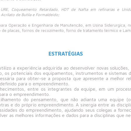
URE, Coqueamento Retardado, HDT de Nafta em refinarias e Unidad
, Acrilato de Butila e Formaldeído;
para Operação e Engenharia de Manutenção, em Usina Siderurgica, nos
o de placas, fornos de recozimento, forno de tratamento térmico e Lam
ESTRATÉGIAS
ilizo a experiência adquirida ao desenvolver novas soluções, 
so, os potenciais dos equipamentos, instrumentos e sistemas di
essária para obter-se a proposta que apresente a melhor re
s definido para o empreendimento.
hecimentos, entre os integrantes da equipe, em um proces
 para o empreendimento.
ilhamento do pensamento, que não adianta uma equipe (ou 
tras e do próprio empreendimento. A sinergia entre as discip
ssidades do empreendimento, ajudando seus colegas a forne
ver as melhores informações e dados para a disciplinas que