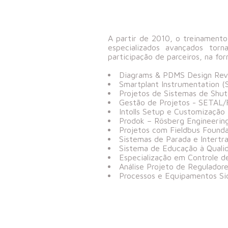
A partir de 2010, o treinamento
especializados avançados tor
participação de parceiros, na fo
Diagrams & PDMS Design Revi
Smartplant Instrumentation (
Projetos de Sistemas de Shu
Gestão de Projetos - SETAL/
Intolls Setup e Customização
Prodok – Rösberg Engineerin
Projetos com Fieldbus Found
Sistemas de Parada e Intertr
Sistema de Educação à Qualid
Especialização em Controle d
Análise Projeto de Regulador
Processos e Equipamentos Si