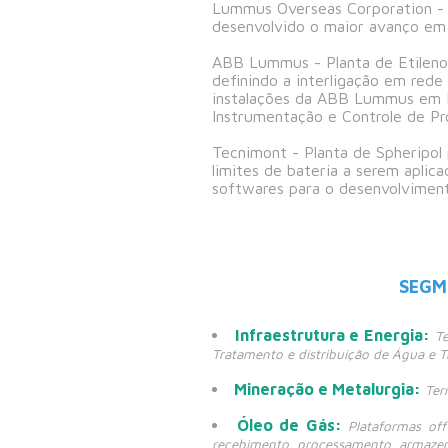
Lummus Overseas Corporation - 
desenvolvido o maior avanço em 
ABB Lummus - Planta de Etileno
definindo a interligação em red
instalações da ABB Lummus em H
Instrumentação e Controle de Pr
Tecnimont - Planta de Spheripol
limites de bateria a serem aplic
softwares para o desenvolviment
SEGM
Infraestrutura e Energia:
Te
Tratamento e distribuição de Água e T
Mineração e Metalurgia:
Ter
Óleo de Gás:
Plataformas of
recebimento, processamento, armazen